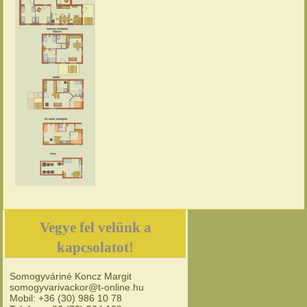
Vegye fel velünk a
kapcsolatot!
Somogyváriné Koncz Margit
somogyvarivackor@t-online.hu
Mobil: +36 (30) 986 10 78