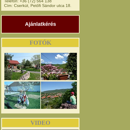
Telefon: +36 (72) 564 138
Cím: Cserkút, Petőfi Sándor utca 18.
Ajánlatkérés
FOTÓK
VIDEO