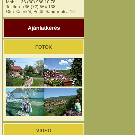
Mobil: +36 (30) 986 10 78
Telefon: +36 (72) 564 138
Cím: Cserkút, Petőfi Sándor utca 18.
Ajánlatkérés
FOTÓK
VIDEO