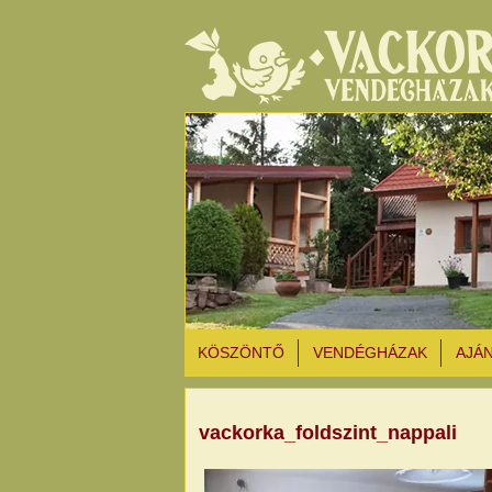
KÖSZÖNTŐ
VENDÉGHÁZAK
AJÁ
vackorka_foldszint_nappali