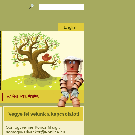
English
AJÁNLATKÉRÉS
Vegye fel velünk a kapcsolatot!
Somogyváriné Koncz Margit
somogyvarivackor@t-online.hu