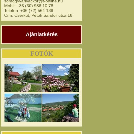
somogyvarivackor@t-online.hu
Mobil: +36 (30) 986 10 78
Telefon: +36 (72) 564 138
Cím: Cserkút, Petőfi Sándor utca 18.
Ajánlatkérés
FOTÓK