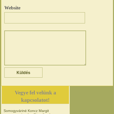
Website
Vegye fel velünk a
kapcsolatot!
Somogyváriné Koncz Margit