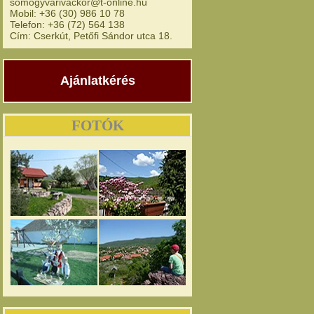
somogyvarivackor@t-online.hu
Mobil: +36 (30) 986 10 78
Telefon: +36 (72) 564 138
Cím: Cserkút, Petőfi Sándor utca 18.
Ajánlatkérés
FOTÓK