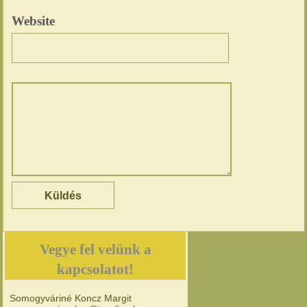
Website
Vegye fel velünk a
kapcsolatot!
Somogyváriné Koncz Margit