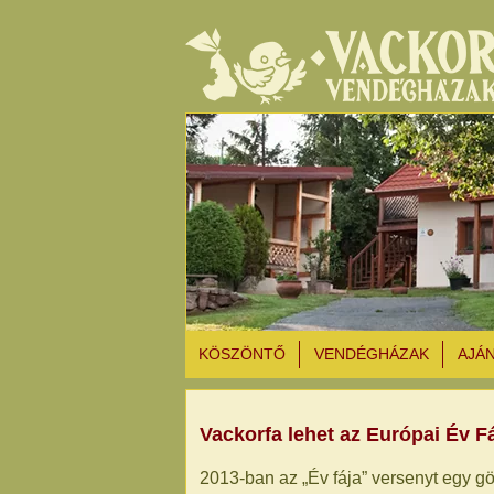
KÖSZÖNTŐ
VENDÉGHÁZAK
AJÁ
Vackorfa lehet az Európai Év F
2013-ban az „Év fája” versenyt egy gö