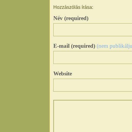
Hozzászólás írása:
Név (required)
E-mail (required)
(nem publikálju
Website