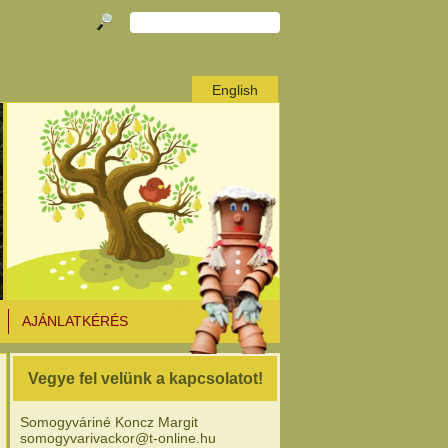
English
AJÁNLATKÉRÉS
Vegye fel velünk a kapcsolatot!
Somogyváriné Koncz Margit
somogyvarivackor@t-online.hu