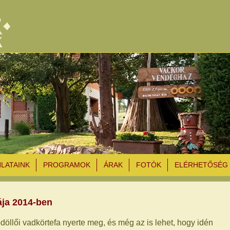
NLATAINK
PROGRAMOK
ÁRAK
FOTÓK
ELÉRHETŐSÉG
ája 2014-ben
döllői vadkörtefa nyerte meg, és még az is lehet, hogy idén