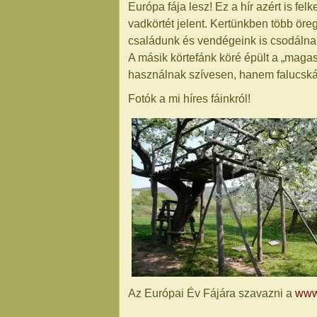
Európa fája lesz! Ez a hír azért is fe
vadkörtét jelent. Kertünkben több öreg
családunk és vendégeink is csodálna
A másik körtefánk köré épült a „maga
használnak szívesen, hanem falucsk
Fotók a mi híres fáinkról!
Az Európai Év Fájára szavazni a
www.