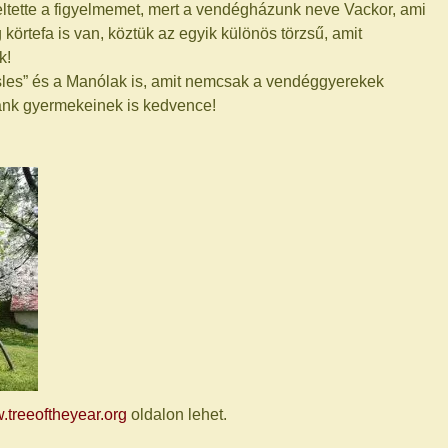
lkeltette a figyelmemet, mert a vendégházunk neve Vackor, ami
 körtefa is van, köztük az egyik különös törzsű, amit
k!
sles” és a Manólak is, amit nemcsak a vendéggyerekek
ánk gyermekeinek is kedvence!
treeoftheyear.org
oldalon lehet.