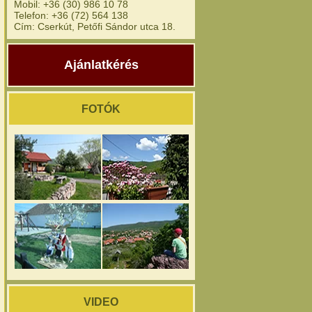
Mobil: +36 (30) 986 10 78
Telefon: +36 (72) 564 138
Cím: Cserkút, Petőfi Sándor utca 18.
Ajánlatkérés
FOTÓK
VIDEO