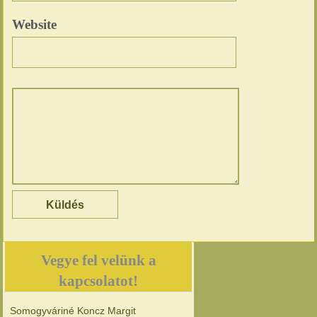
Website
Vegye fel velünk a
kapcsolatot!
Somogyváriné Koncz Margit