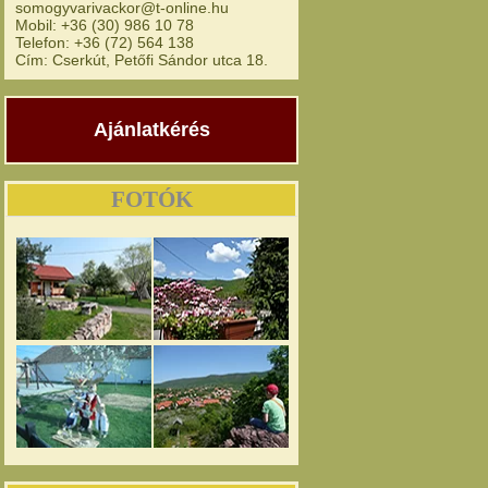
somogyvarivackor@t-online.hu
Mobil: +36 (30) 986 10 78
Telefon: +36 (72) 564 138
Cím: Cserkút, Petőfi Sándor utca 18.
Ajánlatkérés
FOTÓK