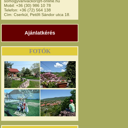
somogyvarivackor@t-online.hu
Mobil: +36 (30) 986 10 78
Telefon: +36 (72) 564 138
Cím: Cserkút, Petőfi Sándor utca 18.
Ajánlatkérés
FOTÓK