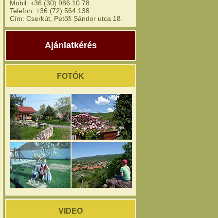
Mobil: +36 (30) 986 10 78
Telefon: +36 (72) 564 138
Cím: Cserkút, Petőfi Sándor utca 18.
Ajánlatkérés
FOTÓK
VIDEO