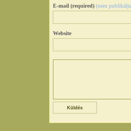
E-mail (required)
(nem publikálju
Website