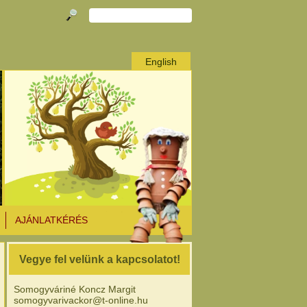
English
AJÁNLATKÉRÉS
Vegye fel velünk a kapcsolatot!
Somogyváriné Koncz Margit
somogyvarivackor@t-online.hu