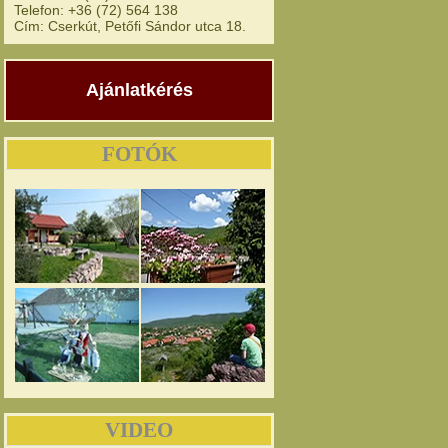
Telefon: +36 (72) 564 138
Cím: Cserkút, Petőfi Sándor utca 18.
Ajánlatkérés
FOTÓK
VIDEO