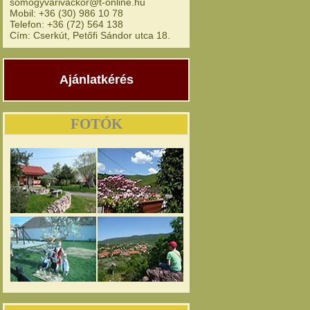
somogyvarivackor@t-online.hu
Mobil: +36 (30) 986 10 78
Telefon: +36 (72) 564 138
Cím: Cserkút, Petőfi Sándor utca 18.
Ajánlatkérés
FOTÓK