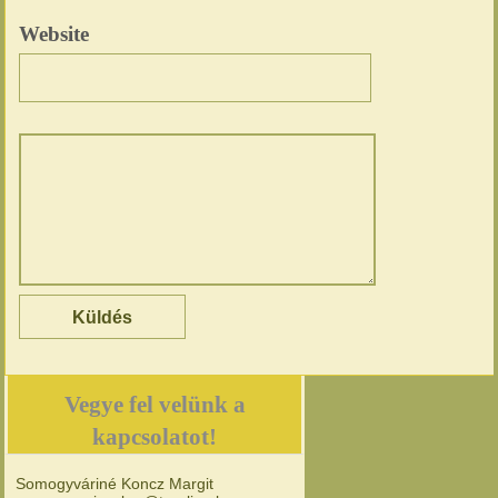
Website
Vegye fel velünk a
kapcsolatot!
Somogyváriné Koncz Margit