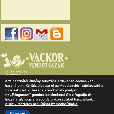
OLDALTÉRKÉP
IMPRESSZUM
PARTNEREK – LINKEK
A felhasználói élmény fokozása érdekében cookie-kat
ELÉRHETŐSÉG
ADATVÉDELEM
használunk. Kérjük, olvassa el az
Adatkezelési tájékoztató
a
cookie-k (sütik) használatáról szóló pontját.
Az „Elfogadom” gombra kattintással Ön elfogadja és
Somogyváriné Koncz
Margit
hozzájárul, hogy a weboldalunkon sütiket használunk.
somogyvarivackor@t-
A sütik részletes beállítását itt módosíthatja.
online.hu
Mobil: +36 (30) 986 10 78
Telefon: +36 (72) 564 138
Elfogadom
Cím: Cserkút, Petőfi