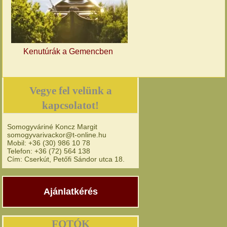
Kenutúrák a Gemencben
Vegye fel velünk a
kapcsolatot!
Somogyváriné Koncz Margit
somogyvarivackor@t-online.hu
Mobil: +36 (30) 986 10 78
Telefon: +36 (72) 564 138
Cím: Cserkút, Petőfi Sándor utca 18.
Ajánlatkérés
FOTÓK