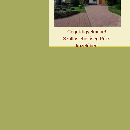
Cégek figyelmébe!
Szálláslehetőség Pécs
közelében