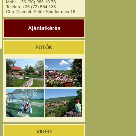
Mobil: +36 (30) 986 10 78
Telefon: +36 (72) 564 138
Cím: Cserkút, Petőfi Sándor utca 18.
Ajánlatkérés
FOTÓK
VIDEO