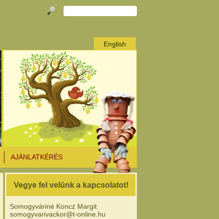
English
AJÁNLATKÉRÉS
Vegye fel velünk a kapcsolatot!
Somogyváriné Koncz Margit
somogyvarivackor@t-online.hu