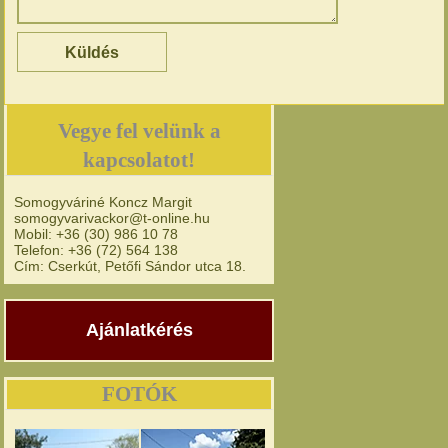
Vegye fel velünk a
kapcsolatot!
Somogyváriné Koncz Margit
somogyvarivackor@t-online.hu
Mobil: +36 (30) 986 10 78
Telefon: +36 (72) 564 138
Cím: Cserkút, Petőfi Sándor utca 18.
Ajánlatkérés
FOTÓK