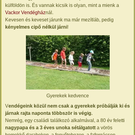
külföldön is. És vannak kicsik is olyan, mint a mienk a
Vackor Vendégház
nál.
Kevesen és keveset járunk ma már mezítláb, pedig
kényelmes cipő nélkül járni
!
Gyerekek kedvence
V
endégeink közül nem csak a gyerekek próbálják ki és
járnak rajta naponta többször is végig.
Nemrég, egy családi találkozó alkalmával, a 80 év feletti
nagypapa és a 3 éves unoka sétálgatott
a vörös
homokkő darabokon, a fenyőtobozon, a faforgácson,