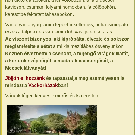
kavicson, csumán, folyami homokban, fa cölöpökön,
keresztbe fektetett fahasábokon.
Van olyan anyag, amin lépdelni kellemes, puha, simogató
érzés a talpnak és van, amin kihívást jelent a járás.
Az viszont bizonyos, aki kipróbálta, élvezte és sokszor
megismételte a sétát
a mi kis mezítlábas ösvényünkön.
Közben élvezhette a csendet, a terjengő virágok illatát,
a kertünk szépségét, a madarak csicsergését, a
Mecsek látványát!
Jöjjön el hozzánk
és tapasztalja meg személyesen is
mindezt a
Vackorházak
ban!
Várunk téged kedves Ismerős és Ismeretlen!