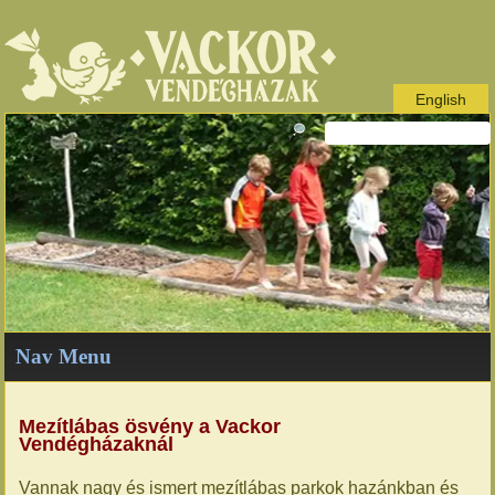
English
Nav Menu
Mezítlábas ösvény a Vackor
Vendégházaknál
Vannak nagy és ismert mezítlábas parkok hazánkban és