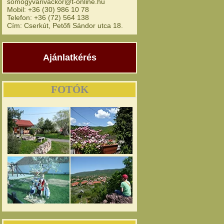
somogyvarivackor@t-online.hu
Mobil: +36 (30) 986 10 78
Telefon: +36 (72) 564 138
Cím: Cserkút, Petőfi Sándor utca 18.
Ajánlatkérés
FOTÓK