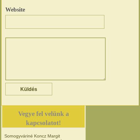
Website
Vegye fel velünk a
kapcsolatot!
Somogyváriné Koncz Margit