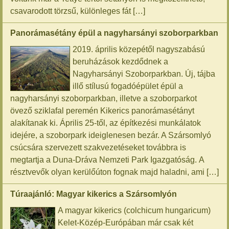
csavarodott törzsű, különleges fát […]
Panorámasétány épül a nagyharsányi szoborparkban
2019. április közepétől nagyszabású
beruházások kezdődnek a
Nagyharsányi Szoborparkban. Új, tájba
illő stílusú fogadóépület épül a
nagyharsányi szoborparkban, illetve a szoborparkot
övező sziklafal peremén Kikerics panorámasétányt
alakítanak ki. Április 25-től, az építkezési munkálatok
idejére, a szoborpark ideiglenesen bezár. A Szársomlyó
csúcsára szervezett szakvezetéseket továbbra is
megtartja a Duna-Dráva Nemzeti Park Igazgatóság. A
résztvevők olyan kerülőúton fognak majd haladni, ami […]
Túraajánló: Magyar kikerics a Szársomlyón
A magyar kikerics (colchicum hungaricum)
Kelet-Közép-Európában már csak két