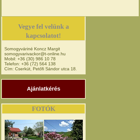
Vegye fel velünk a
kapcsolatot!
Somogyváriné Koncz Margit
somogyvarivackor@t-online.hu
Mobil: +36 (30) 986 10 78
Telefon: +36 (72) 564 138
Cím: Cserkút, Petőfi Sándor utca 18.
Ajánlatkérés
FOTÓK