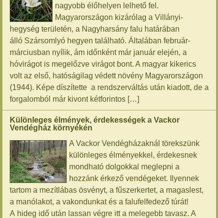
nagyobb élőhelyen lelhető fel.
Magyarországon kizárólag a Villányi-
hegység területén, a Nagyharsány falu határában
álló Szársomlyó hegyen található. Általában február-
márciusban nyílik, ám időnként már január elején, a
hóvirágot is megelőzve virágot bont. A magyar kikerics
volt az első, hatóságilag védett növény Magyarországon
(1944). Képe díszítette a rendszerváltás után kiadott, de a
forgalomból már kivont kétforintos […]
Különleges élmények, érdekességek a Vackor
Vendégház környékén
A Vackor Vendégházaknál törekszünk
különleges élményekkel, érdekesnek
mondható dolgokkal meglepni a
hozzánk érkező vendégeket. Ilyennek
tartom a mezítlábas ösvényt, a fűszerkertet, a magaslest,
a manólakot, a vakondunkat és a falufelfedező túrát!
A hideg idő után lassan végre itt a melegebb tavasz. A