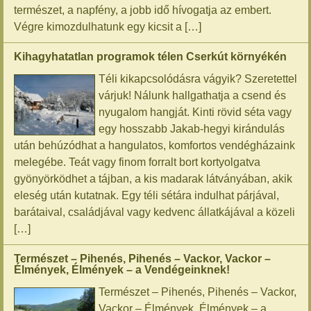
természet, a napfény, a jobb idő hívogatja az embert.
Végre kimozdulhatunk egy kicsit a […]
Kihagyhatatlan programok télen Cserkút környékén
Téli kikapcsolódásra vágyik? Szeretettel
várjuk! Nálunk hallgathatja a csend és
nyugalom hangját. Kinti rövid séta vagy
egy hosszabb Jakab-hegyi kirándulás
után behúzódhat a hangulatos, komfortos vendégházaink
melegébe. Teát vagy finom forralt bort kortyolgatva
gyönyörködhet a tájban, a kis madarak látványában, akik
eleség után kutatnak. Egy téli sétára indulhat párjával,
barátaival, családjával vagy kedvenc állatkájával a közeli
[…]
Természet – Pihenés, Pihenés – Vackor, Vackor –
Élmények, Élmények – a Vendégeinknek!
Természet – Pihenés, Pihenés – Vackor,
Vackor – Élmények, Élmények – a