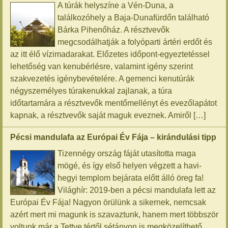
A túrák helyszíne a Vén-Duna, a
találkozóhely a Baja-Dunafürdőn található
Bárka Pihenőház. A résztvevők
megcsodálhatják a folyóparti ártéri erdőt és
az itt élő vízimadarakat. Előzetes időpont-egyeztetéssel
lehetőség van kenubérlésre, valamint igény szerint
szakvezetés igénybevételére. A gemenci kenutúrák
négyszemélyes túrakenukkal zajlanak, a túra
időtartamára a résztvevők mentőmellényt és evezőlapátot
kapnak, a résztvevők saját maguk eveznek. Amiről […]
Pécsi mandulafa az Európai Év Fája – kirándulási tipp
Tizennégy ország fáját utasította maga
mögé, és így első helyen végzett a havi-
hegyi templom bejárata előtt álló öreg fa!
Világhír: 2019-ben a pécsi mandulafa lett az
Európai Év Fája! Nagyon örülünk a sikernek, nemcsak
azért mert mi magunk is szavaztunk, hanem mert többször
voltunk már a Tettye tértől sétányon is megközelíthető,