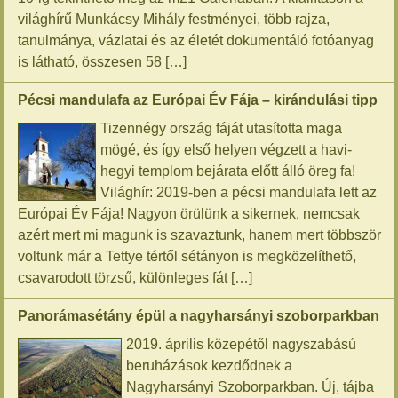
világhírű Munkácsy Mihály festményei, több rajza,
tanulmánya, vázlatai és az életét dokumentáló fotóanyag
is látható, összesen 58 […]
Pécsi mandulafa az Európai Év Fája – kirándulási tipp
Tizennégy ország fáját utasította maga
mögé, és így első helyen végzett a havi-
hegyi templom bejárata előtt álló öreg fa!
Világhír: 2019-ben a pécsi mandulafa lett az
Európai Év Fája! Nagyon örülünk a sikernek, nemcsak
azért mert mi magunk is szavaztunk, hanem mert többször
voltunk már a Tettye tértől sétányon is megközelíthető,
csavarodott törzsű, különleges fát […]
Panorámasétány épül a nagyharsányi szoborparkban
2019. április közepétől nagyszabású
beruházások kezdődnek a
Nagyharsányi Szoborparkban. Új, tájba