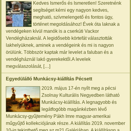
Kedves Ismerős és Ismeretlen! Szeretnénk
segítséget kérni egy nagyon kedves,
megható, szívmelengető és fontos ügy,
történet megoldásához! Évek óta laknak a
vendégeken kívül manók is a cserkúti Vackor
Vendégházaknál. A legidősebb körtefát választották
lakhelyüknek, aminek a vendégeink és mi is nagyon
örülünk. Többször kaptak már levelet a faluban és a
vendégháznál lakó gyerekektől.A levelek
megválaszolását, […]
Egyedülálló Munkácsy-kiállítás Pécsett
2019. május 17-én nyílt meg a pécsi
Zsolnay Kulturális Negyedben látható
Munkácsy-kiállítás. A legnagyobb és
legátfogóbb magánkézben lévő
Munkácsy-gyűjtemény Pákh Imre magyar-amerikai
műgyűjtő kollekciójának része. A kiállítás 2019. november
10-ig tekinthető meg az m21 Galériában. A kiállításon a