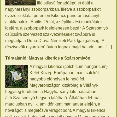
illő stílusú fogadóépület épül a
nagyharsányi szoborparkban, illetve a szoborparkot
övező sziklafal peremén Kikerics panorámasétányt
alakítanak ki. Április 25-től, az építkezési munkálatok
idejére, a szoborpark ideiglenesen bezár. A Szársomlyó
csúcsára szervezett szakvezetéseket továbbra is
megtartja a Duna-Dráva Nemzeti Park Igazgatóság. A
résztvevők olyan kerülőúton fognak majd haladni, ami […]
Túraajánló: Magyar kikerics a Szársomlyón
A magyar kikerics (colchicum hungaricum)
Kelet-Közép-Európában már csak két
nagyobb élőhelyen lelhető fel.
Magyarországon kizárólag a Villányi-
hegység területén, a Nagyharsány falu határában
álló Szársomlyó hegyen található. Általában február-
márciusban nyílik, ám időnként már január elején, a
hóvirágot is megelőzve virágot bont. A magyar kikerics
volt az első, hatóságilag védett növény Magyarországon