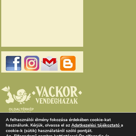
OLDALTÉRKÉP
IMPRESSZUM
PARTNEREK – LINKEK
A felhasználói élmény fokozása érdekében cookie-kat
ELÉRHETŐSÉG
ADATVÉDELEM
használunk. Kérjük, olvassa el az
Adatkezelési tájékoztató
a
cookie-k (sütik) használatáról szóló pontját.