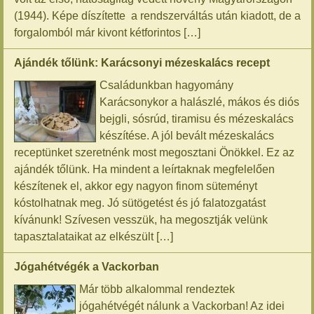
(1944). Képe díszítette a rendszerváltás után kiadott, de a
forgalomból már kivont kétforintos […]
Ajándék tőlünk: Karácsonyi mézeskalács recept
Családunkban hagyomány
Karácsonykor a halászlé, mákos és diós
bejgli, sósrúd, tiramisu és mézeskalács
készítése. A jól bevált mézeskalács
receptünket szeretnénk most megosztani Önökkel. Ez az
ajándék tőlünk. Ha mindent a leírtaknak megfelelően
készítenek el, akkor egy nagyon finom süteményt
kóstolhatnak meg. Jó sütögetést és jó falatozgatást
kívánunk! Szívesen vesszük, ha megosztják velünk
tapasztalataikat az elkészült […]
Jógahétvégék a Vackorban
Már több alkalommal rendeztek
jógahétvégét nálunk a Vackorban! Az idei