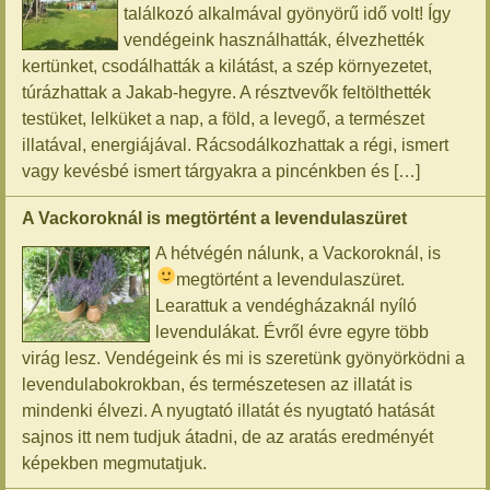
találkozó alkalmával gyönyörű idő volt! Így
vendégeink használhatták, élvezhették
kertünket, csodálhatták a kilátást, a szép környezetet,
túrázhattak a Jakab-hegyre. A résztvevők feltölthették
testüket, lelküket a nap, a föld, a levegő, a természet
illatával, energiájával. Rácsodálkozhattak a régi, ismert
vagy kevésbé ismert tárgyakra a pincénkben és […]
A Vackoroknál is megtörtént a levendulaszüret
A hétvégén nálunk, a Vackoroknál, is
megtörtént a levendulaszüret.
Learattuk a vendégházaknál nyíló
levendulákat. Évről évre egyre több
virág lesz. Vendégeink és mi is szeretünk gyönyörködni a
levendulabokrokban, és természetesen az illatát is
mindenki élvezi. A nyugtató illatát és nyugtató hatását
sajnos itt nem tudjuk átadni, de az aratás eredményét
képekben megmutatjuk.