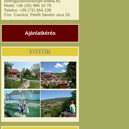
somogyvarivackor@t-online.hu
Mobil: +36 (30) 986 10 78
Telefon: +36 (72) 564 138
Cím: Cserkút, Petőfi Sándor utca 18.
Ajánlatkérés
FOTÓK