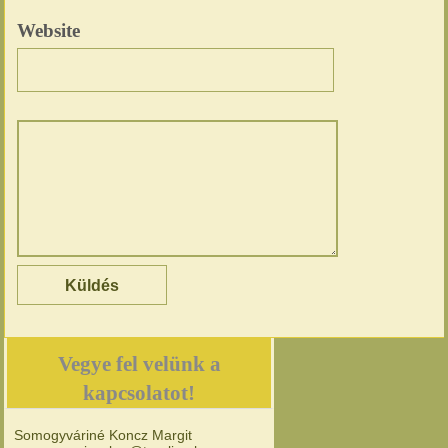
Website
Vegye fel velünk a
kapcsolatot!
Somogyváriné Koncz Margit