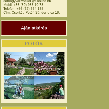
somogyvarivackor@t-online.hu
Mobil: +36 (30) 986 10 78
Telefon: +36 (72) 564 138
Cím: Cserkút, Petőfi Sándor utca 18.
Ajánlatkérés
FOTÓK