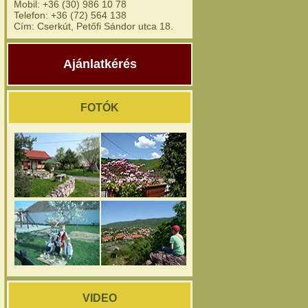
Mobil: +36 (30) 986 10 78
Telefon: +36 (72) 564 138
Cím: Cserkút, Petőfi Sándor utca 18.
Ajánlatkérés
FOTÓK
VIDEO