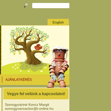
English
AJÁNLATKÉRÉS
Vegye fel velünk a kapcsolatot!
Somogyváriné Koncz Margit
somogyvarivackor@t-online.hu