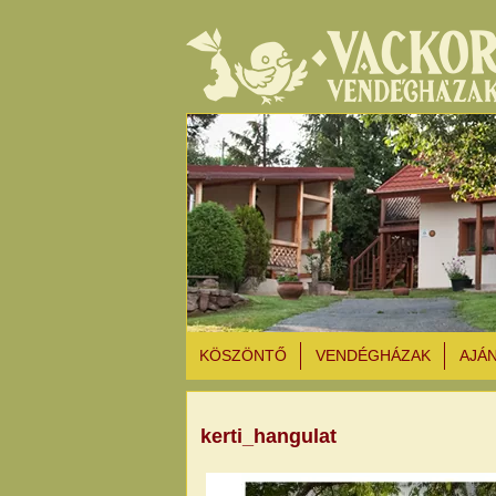
KÖSZÖNTŐ
VENDÉGHÁZAK
AJÁ
kerti_hangulat