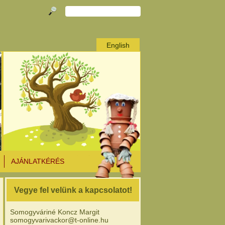
English
AJÁNLATKÉRÉS
Vegye fel velünk a kapcsolatot!
Somogyváriné Koncz Margit
somogyvarivackor@t-online.hu