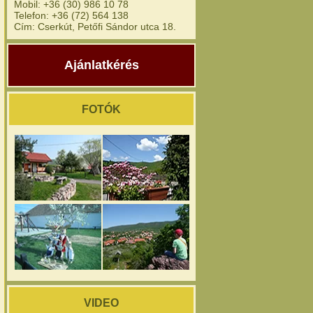
Mobil: +36 (30) 986 10 78
Telefon: +36 (72) 564 138
Cím: Cserkút, Petőfi Sándor utca 18.
Ajánlatkérés
FOTÓK
VIDEO