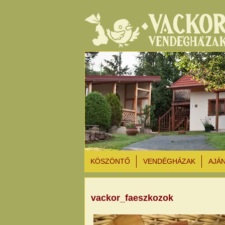
KÖSZÖNTŐ
VENDÉGHÁZAK
AJÁ
vackor_faeszkozok