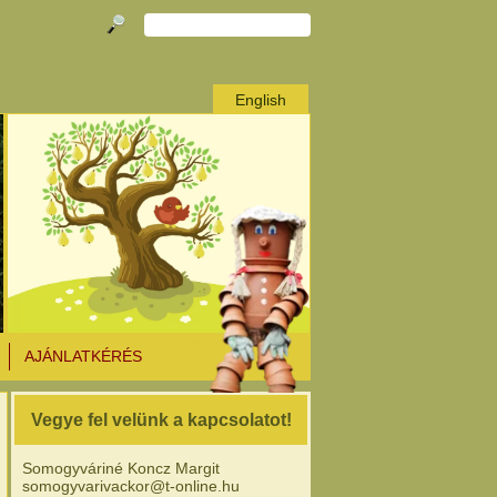
English
AJÁNLATKÉRÉS
Vegye fel velünk a kapcsolatot!
Somogyváriné Koncz Margit
somogyvarivackor@t-online.hu