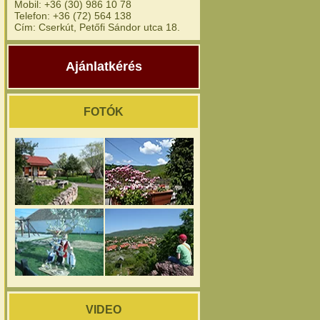
Mobil: +36 (30) 986 10 78
Telefon: +36 (72) 564 138
Cím: Cserkút, Petőfi Sándor utca 18.
Ajánlatkérés
FOTÓK
VIDEO