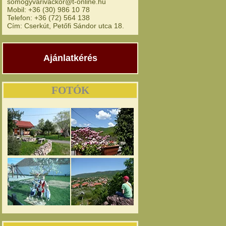
somogyvarivackor@t-online.hu
Mobil: +36 (30) 986 10 78
Telefon: +36 (72) 564 138
Cím: Cserkút, Petőfi Sándor utca 18.
Ajánlatkérés
FOTÓK