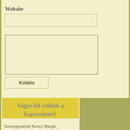
Website
Vegye fel velünk a
kapcsolatot!
Somogyváriné Koncz Margit