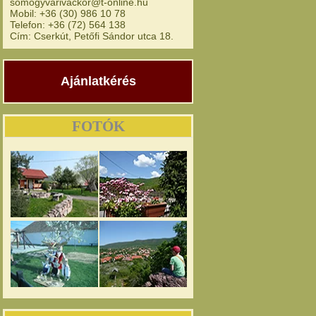
somogyvarivackor@t-online.hu
Mobil: +36 (30) 986 10 78
Telefon: +36 (72) 564 138
Cím: Cserkút, Petőfi Sándor utca 18.
Ajánlatkérés
FOTÓK