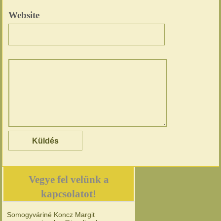
Website
Vegye fel velünk a
kapcsolatot!
Somogyváriné Koncz Margit