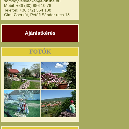
somogyvarivackor@t-online.hu
Mobil: +36 (30) 986 10 78
Telefon: +36 (72) 564 138
Cím: Cserkút, Petőfi Sándor utca 18.
Ajánlatkérés
FOTÓK