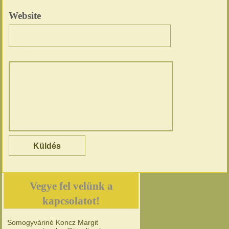
Website
Vegye fel velünk a
kapcsolatot!
Somogyváriné Koncz Margit