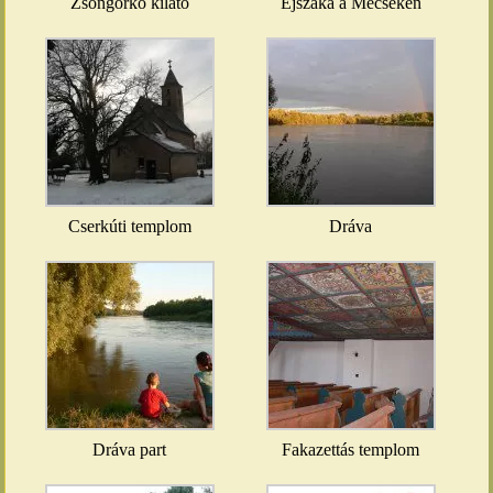
Zsongorkő kilátó
Éjszaka a Mecseken
Cserkúti templom
Dráva
Dráva part
Fakazettás templom