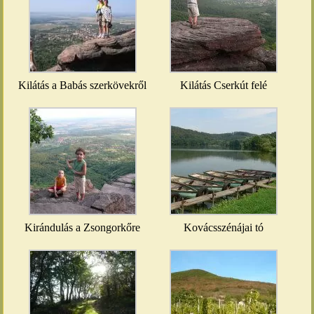
Kilátás a Babás szerkövekről
Kilátás Cserkút felé
Kirándulás a Zsongorkőre
Kovácsszénájai tó