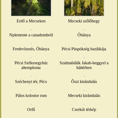
Erdő a Mecseken
Mecseki szőlőhegy
Nplemente a canadombról
Óbánya
Ferdevízesés, Óbánya
Pécsi Püspökség bazilikája
Pécsi Székesegyház
Szalmabálák Jakab-heggyel a
altemploma
háttérben
Széchenyi tér, Pécs
Őszi kirándulás
Pálos kolostor rom
Mecseki kirándulás
Orfű
Cserkút térkép