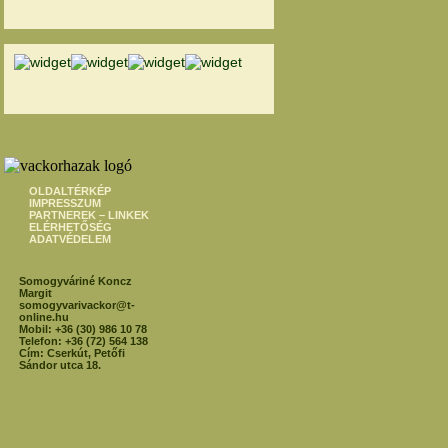
OLDALTÉRKÉP
IMPRESSZUM
PARTNEREK – LINKEK
ELÉRHETŐSÉG
ADATVÉDELEM
Somogyváriné Koncz
Margit
somogyvarivackor@t-
online.hu
Mobil: +36 (30) 986 10 78
Telefon: +36 (72) 564 138
Cím: Cserkút, Petőfi
Sándor utca 18.