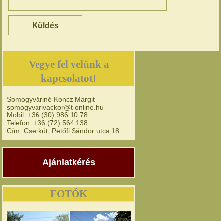
Vegye fel velünk a
kapcsolatot!
Somogyváriné Koncz Margit
somogyvarivackor@t-online.hu
Mobil: +36 (30) 986 10 78
Telefon: +36 (72) 564 138
Cím: Cserkút, Petőfi Sándor utca 18.
Ajánlatkérés
FOTÓK