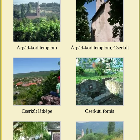
Árpád-kori templom
Árpád-kori templom, Cserkút
Cserkút látképe
Cserkúti forrás