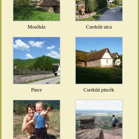
Mosóház
Cserkúti utca
Pince
Cserkúti pincék