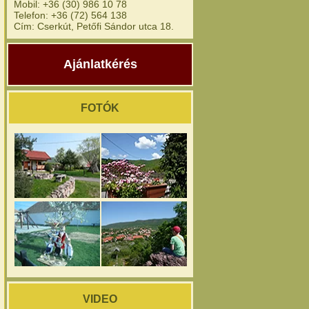
Mobil: +36 (30) 986 10 78
Telefon: +36 (72) 564 138
Cím: Cserkút, Petőfi Sándor utca 18.
Ajánlatkérés
FOTÓK
VIDEO