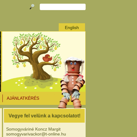
English
AJÁNLATKÉRÉS
Vegye fel velünk a kapcsolatot!
Somogyváriné Koncz Margit
somogyvarivackor@t-online.hu