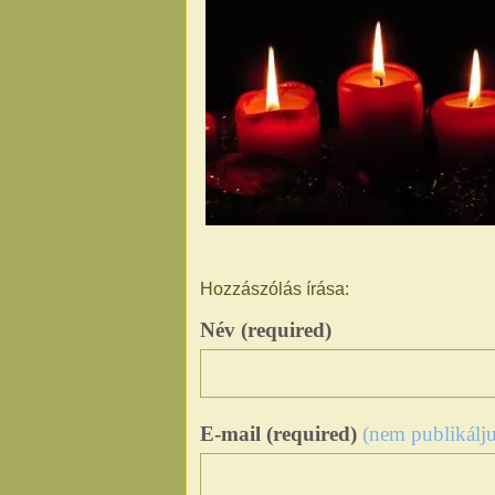
Hozzászólás írása:
Név (required)
E-mail (required)
(nem publikálju