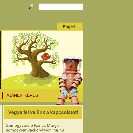
English
AJÁNLATKÉRÉS
Vegye fel velünk a kapcsolatot!
Somogyváriné Koncz Margit
somogyvarivackor@t-online.hu